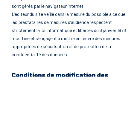
sont gérés par le navigateur internet.
L’éditeur du site veille dans la mesure du possible à ce que
les prestataires de mesures d’audience respectent
strictement la loi informatique et libertés du 6 janvier 1978
modifiée et s’engagent à mettre en œuvre des mesures
appropriées de sécurisation et de protection de la
confidentialité des données.
Conditions de modification des
mentions légales
Les présentes mentions légales peuvent être consultées à
tout moment sur le site internet. L’éditeur du site se
réserve le droit de les modifier afin de garantir sa
conformité avec le droit en vigueur. Par conséquent,
l’utilisateur est invité à venir consulter régulièrement cette